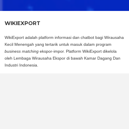
WIKIEXPORT
WikiExport adalah platform informasi dan chatbot bagi Wirausaha
Kecil Menengah yang tertarik untuk masuk dalam program
business matching
ekspor-impor. Platform WikiExport dikelola
oleh Lembaga Wirausaha Ekspor di bawah Kamar Dagang Dan
Industri Indonesia.
WikiExport adalah platform informasi dan chat bot bagi
Wirausaha Kecil Menengah yang tertarik untuk masuk dalam
program business matching ekspor-impor. Platform WikiExport
dikelola oleh Lembaga Wirausaha Ekspor di bawah Kamar
Dagang Dan Industri Indonesia.
WikiExport membantu membuka akses informasi dan
memberikan legitimasi layak ekspor bagi wirausaha.