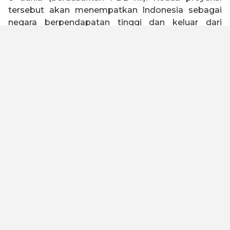
tersebut akan menempatkan Indonesia sebagai
negara berpendapatan tinggi dan keluar dari
jebakan negara kelas menengah (
middle income
trap
).
Indonesia 2045 memiliki visi untuk menjadi negara
tangguh, sejahtera, inklusif, dan berkelanjutan.
Untuk mewujudkan visi tersebut, Kadin Indonesia
telah melakukan kajian dengan melibatkan seluruh
elemen bangsa baik asosiasi, akademisi, serikat
buruh, organisasi keagamaan, pelaku usaha dan
industri untuk merumuskan Peta Jalan Indonesia
Emas 2045. Kami meyakini dengan landasan
filosofi “Gotong Royong” dan “Bhinneka Tunggal
Ika” yang diimplementasikan oleh kualitas SDM
yang unggul, maka visi ini dapat tercapai.
Untuk menjadi negara maju dan lepas dari jebakan
negara kelas menengah, Peta Jalan ini